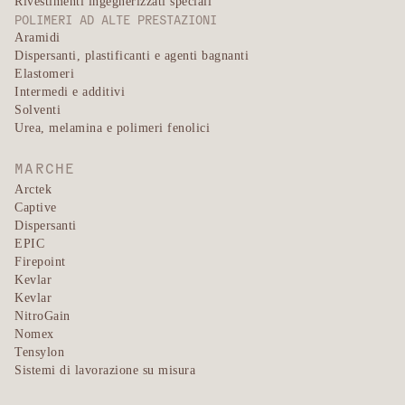
Rivestimenti ingegnerizzati speciali
POLIMERI AD ALTE PRESTAZIONI
Aramidi
Dispersanti, plastificanti e agenti bagnanti
Elastomeri
Intermedi e additivi
Solventi
Urea, melamina e polimeri fenolici
MARCHE
Arctek
Captive
Dispersanti
EPIC
Firepoint
Kevlar
Kevlar
NitroGain
Nomex
Tensylon
Sistemi di lavorazione su misura