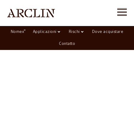
®
Nomex
Applicazioni
Rischi
Dove acquistare
Contatto