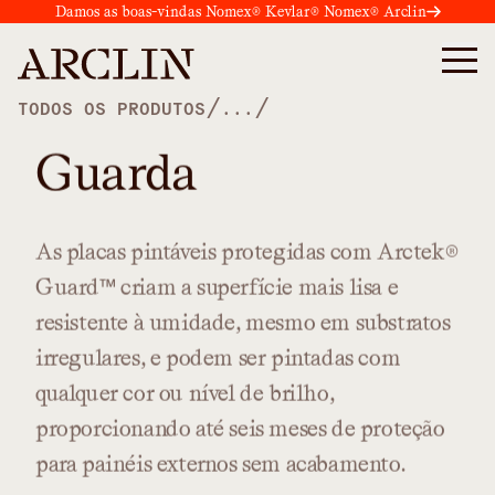
Damos as boas-vindas Nomex® Kevlar® Nomex® Arclin
/
/
TODOS OS PRODUTOS
...
Guarda
As
placas
pintáveis
protegidas
com
Arctek®
Guard™
criam
a
superfície
mais
lisa
e
resistente
à
umidade,
mesmo
em
substratos
irregulares,
e
podem
ser
pintadas
com
qualquer
cor
ou
nível
de
brilho,
proporcionando
até
seis
meses
de
proteção
para
painéis
externos
sem
acabamento.