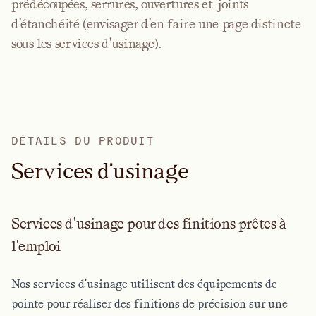
prédécoupées, serrures, ouvertures et joints
d'étanchéité (envisager d'en faire une page distincte
sous les services d'usinage).
DÉTAILS DU PRODUIT
S
e
r
v
i
c
e
s
d
'
u
s
i
n
a
g
e
Services d'usinage pour des finitions prêtes à
l'emploi
Nos services d'usinage utilisent des équipements de
pointe pour réaliser des finitions de précision sur une