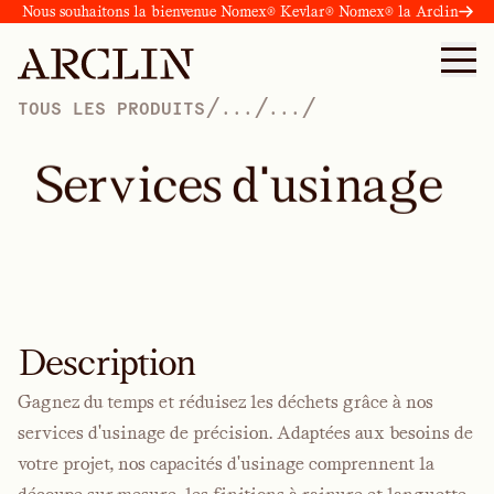
Nous souhaitons la bienvenue Nomex® Kevlar® Nomex® la Arclin
/
/
/
TOUS LES PRODUITS
...
...
S
e
r
v
i
c
e
s
d
'
u
s
i
n
a
g
e
Description
Gagnez du temps et réduisez les déchets grâce à nos
services d'usinage de précision. Adaptées aux besoins de
votre projet, nos capacités d'usinage comprennent la