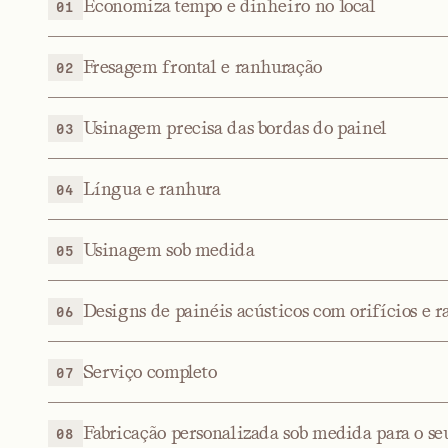
Economiza tempo e dinheiro no local
01
Fresagem frontal e ranhuração
02
Usinagem precisa das bordas do painel
03
Língua e ranhura
04
Usinagem sob medida
05
Designs de painéis acústicos com orifícios e r
06
Serviço completo
07
Fabricação personalizada sob medida para o se
08