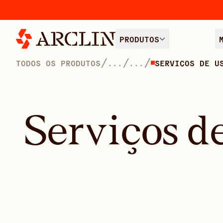
PRODUTOS
/
/
/
TODOS OS PRODUTOS
...
...
SERVIÇOS DE U
S
e
r
v
i
ç
o
s
d