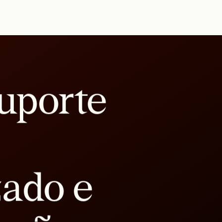
uporte
zado e