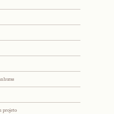
anhuras
u projeto