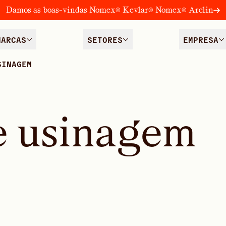
Damos as boas-vindas Nomex® Kevlar® Nomex® Arclin
MARCAS
SETORES
EMPRESA
SINAGEM
e
u
s
i
n
a
g
e
m