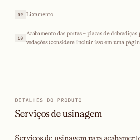
Lixamento
09
Acabamento das portas – placas de dobradiças p
10
vedações (considere incluir isso em uma págin
DETALHES DO PRODUTO
S
e
r
v
i
ç
o
s
d
e
u
s
i
n
a
g
e
m
Serviços de usinagem para acabamentos