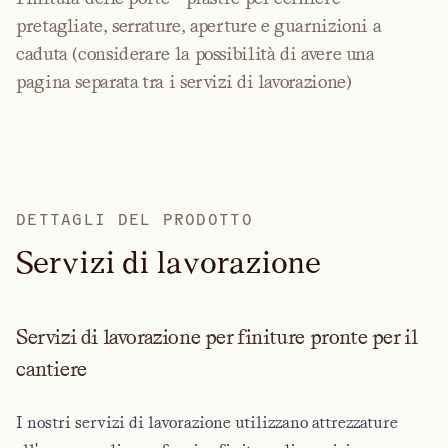
pretagliate, serrature, aperture e guarnizioni a
caduta (considerare la possibilità di avere una
pagina separata tra i servizi di lavorazione)
DETTAGLI DEL PRODOTTO
S
e
r
v
i
z
i
d
i
l
a
v
o
r
a
z
i
o
n
e
Servizi di lavorazione per finiture pronte per il
cantiere
I nostri servizi di lavorazione utilizzano attrezzature