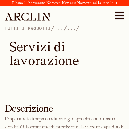
Diamo il benvenuto Nomex® Kevlar® Nomex® nella Arclin
/
/
/
TUTTI I PRODOTTI
...
...
S
e
r
v
i
z
i
d
i
l
a
v
o
r
a
z
i
o
n
e
Descrizione
Risparmiate tempo e riducete gli sprechi con i nostri
servizi di lavorazione di precisione. Le nostre capacità di