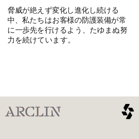
脅威が絶えず変化し進化し続ける
中、私たちはお客様の防護装備が常
に一歩先を行けるよう、たゆまぬ努
力を続けています。
Ballistic
刺突
スパイク
断片
探索
探索
熱と炎
アークフ
探索
探索
快適性と
自動保護
探索
ラッシュ
機動性
機能
詳細を見る
詳しく見る
詳しく見る