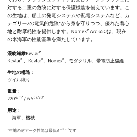
ており、フラッシュファイアおよびアークフラッシュに
対する二重の危険に対する保護機能を備えています。こ
の生地は、船上の発電システムや配電システムなど、カ
テゴリー2の電気的危険*から身を守りつつ、優れた着心
®
地と耐摩耗性を提供します。Nomex
Arc 650は、現在
の米海軍の性能基準を満たしています。
®
混紡繊維
Kevlar
®
®
®
Kevlar
、Kevlar
、Nomex
、モダクリル、帯電防止繊維
生地の構造
：
ツイル織り
重量
：
g/m²
oz/yd²
220
/ 6.5
用途
：
海軍、機械
cal/cm²
*生地の耐アーク性能は最低8
です