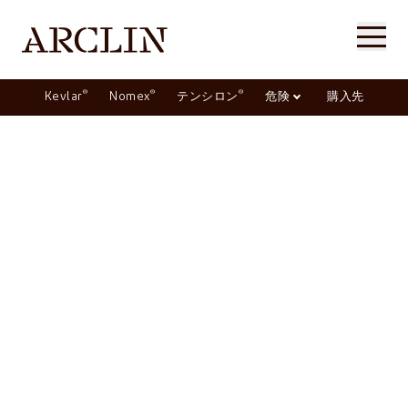
®
®
®
Kevlar
Nomex
テンシロン
危険
購入先