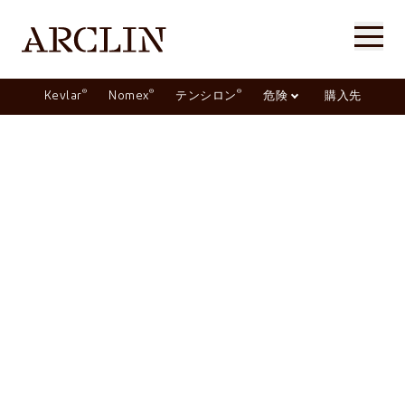
®
®
®
Kevlar
Nomex
テンシロン
危険
購入先