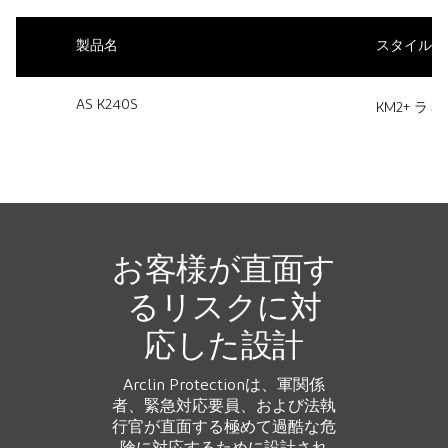
製品名
スタイル
AS K240S
KM2+ 
お客様が直面す
るリスクに対
応した設計
Arclin Protectionは、軍関係
者、緊急対応要員、および法執
行官が直面する極めて過酷な危