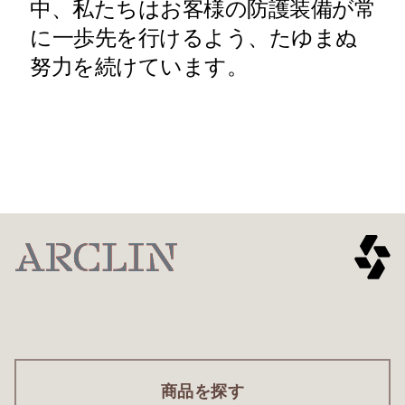
中、私たちはお客様の防護装備が常
に一歩先を行けるよう、たゆまぬ
努力を続けています。
Ballistic
刺突
スパイク
断片
探索
探索
熱と炎
アークフ
探索
探索
快適性と
自動保護
探索
ラッシュ
機動性
機能
詳細を見る
詳しく見る
詳しく見る
商品を探す