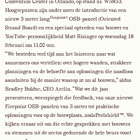
Convention Center in Orlando, op stand nr. W5853.
Hoogtepunten zijn onder meer de introductie van een
Firepoint®
nieuw 3 meter lang
OSB-paneel (Oriented
Strand Board) en een speciaal optreden van bouwer en
YouTube-persoonlijkheid Matt Risinger op woensdag 18
februari om 11.00 uur.
“We besteden veel tijd aan het luisteren naar wat
aannemers ons vertellen: over hogere wanden, strakkere
planningen en de behoefte aan oplossingen die naadloos
aansluiten bij de manier waarop ze nu al bouwen,” aldus
Bradley Bolduc, CEO Arclin. "Wat we dit jaar
presenteren, weerspiegelt die feedback, van onze nieuwe
Firepoint OSB-panelen van 3 meter tot praktische
oplossingen voor op de bouwplaats
,
zoals
Peelshield™.
We
kijken ernaar uit om die echte gesprekken met bouwers
en stemmen uit de sector gedurende de hele beurs voort