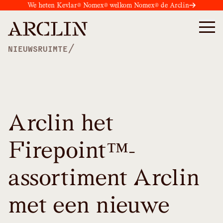
We heten Kevlar® Nomex® welkom Nomex® de Arclin
/
NIEUWSRUIMTE
Arclin het
Firepoint™-
assortiment Arclin
met een nieuwe