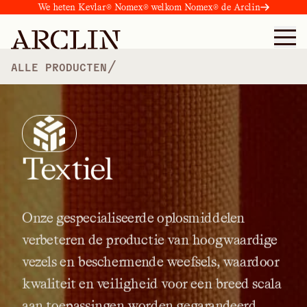
We heten Kevlar® Nomex® welkom Nomex® de Arclin
/
ALLE PRODUCTEN
Textiel
Onze
gespecialiseerde
oplosmiddelen
verbeteren
de
productie
van
hoogwaardige
vezels
en
beschermende
weefsels,
waardoor
kwaliteit
en
veiligheid
voor
een
breed
scala
aan
toepassingen
worden
gegarandeerd.