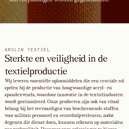
A
R
C
L
I
N
T
E
X
T
I
E
L
Sterkte en veiligheid in de
textielproductie
Wij leveren essentiële oplosmiddelen die een cruciale rol
spelen bij de productie van hoogwaardige acryl- en
spandexvezels, waardoor innovatie in de textielindustrie
wordt gestimuleerd. Onze producten zijn ook van vitaal
belang bij het vervaardigen van beschermende stoffen
voor militair personeel en eerstehulpverleners, zodat
degenen die dienst doen, kunnen rekenen op materialen