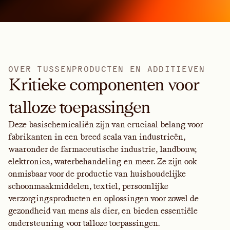
O
V
E
R
T
U
S
S
E
N
P
R
O
D
U
C
T
E
N
E
N
A
D
D
I
T
I
E
V
E
N
Kritieke componenten voor
talloze toepassingen
Deze basischemicaliën zijn van cruciaal belang voor
fabrikanten in een breed scala van industrieën,
waaronder de farmaceutische industrie, landbouw,
elektronica, waterbehandeling en meer. Ze zijn ook
onmisbaar voor de productie van huishoudelijke
schoonmaakmiddelen, textiel, persoonlijke
verzorgingsproducten en oplossingen voor zowel de
gezondheid van mens als dier, en bieden essentiële
ondersteuning voor talloze toepassingen.