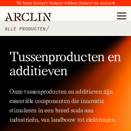
We heten Kevlar® Nomex® welkom Nomex® de Arclin
/
ALLE PRODUCTEN
Tussenproducten en
additieven
Onze
tussenproducten
en
additieven
zijn
essentiële
componenten
die
innovatie
stimuleren
in
een
breed
scala
aan
industrieën,
van
landbouw
tot
elektronica.