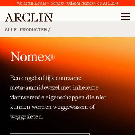
We heten Kevlar® Nomex® welkom Nomex® de Arclin
/
ALLE PRODUCTEN
Nomex
®
Een
ongelooflijk
duurzame
meta-aramidevezel
met
inherente
vlamwerende
eigenschappen
die
niet
kunnen
worden
weggewassen
of
weggesleten.