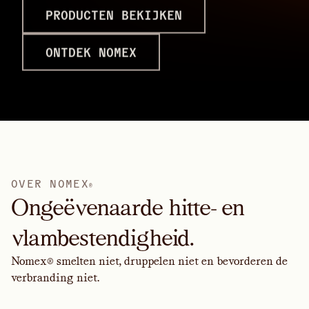
PRODUCTEN BEKIJKEN
ONTDEK NOMEX
O
V
E
R
N
O
M
E
X
®
Ongeëvenaarde hitte- en
vlambestendigheid.
Nomex® smelten niet, druppelen niet en bevorderen de
verbranding niet.