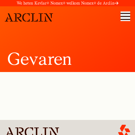
We heten Kevlar® Nomex® welkom Nomex® de Arclin
G
e
v
a
r
e
n