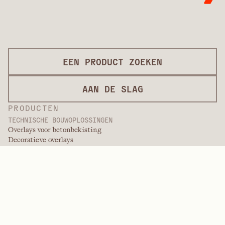
EEN PRODUCT ZOEKEN
AAN DE SLAG
PRODUCTEN
TECHNISCHE BOUWOPLOSSINGEN
Overlays voor betonbekisting
Decoratieve overlays
Afwerkingsdiensten
Overlays voor internationale projecten
Overlays van verfkwaliteit
Paneelproducten
Paneeloplossingen
Beschermende overlays
Overlays op maat
PRESTATIEPOLYMEREN