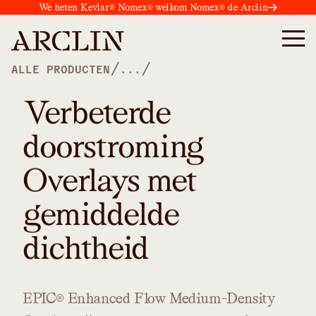
We heten Kevlar® Nomex® welkom Nomex® de Arclin
/
/
ALLE PRODUCTEN
...
Verbeterde
doorstroming
Overlays met
gemiddelde
dichtheid
EPIC®
Enhanced
Flow
Medium-Density