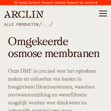
We heten Kevlar® Nomex® welkom Nomex® de Arclin
/
/
ALLE PRODUCTEN
...
Omgekeerde
osmose membranen
Onze
DMF
is
cruciaal
voor
het
oplosbaar
maken
en
uitharden
van
harsen
in
hoogzuivere
filtratiesystemen,
waardoor
zoutwaterontzilting
en
waterfiltratie
mogelijk
worden
voor
drinkwater
en
industriële
toepassingen
waar