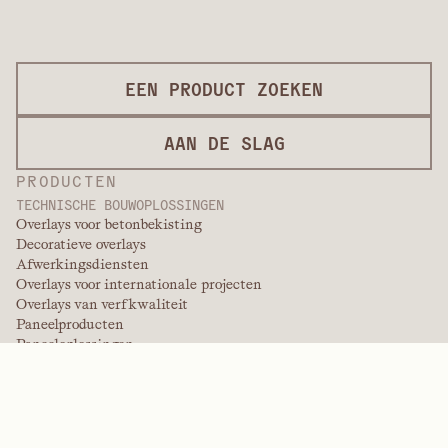
EEN PRODUCT ZOEKEN
AAN DE SLAG
PRODUCTEN
TECHNISCHE BOUWOPLOSSINGEN
Overlays voor betonbekisting
Decoratieve overlays
Afwerkingsdiensten
Overlays voor internationale projecten
Overlays van verfkwaliteit
Paneelproducten
Paneeloplossingen
Beschermende overlays
Overlays op maat
PRESTATIEPOLYMEREN
Aramiden
Dispergeermiddelen, weekmakers en bevochtigingsmiddelen