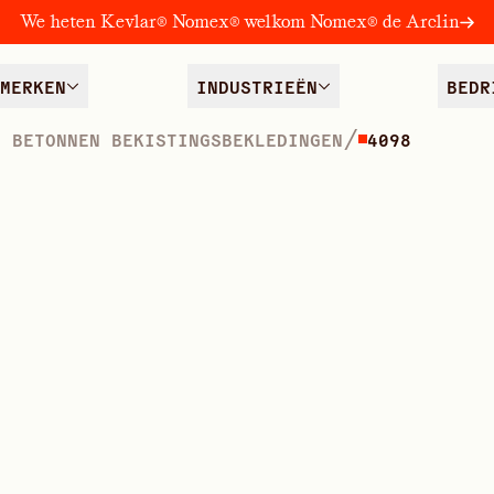
We heten Kevlar® Nomex® welkom Nomex® de Arclin
MERKEN
INDUSTRIEËN
BEDR
/
E BETONNEN BEKISTINGSBEKLEDINGEN
4098