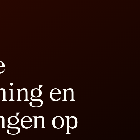
e
ning en
ngen op