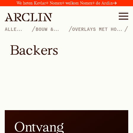
We heten Kevlar® Nomex® welkom Nomex® de Arclin
/
/
/
ALLE
BOUW &
OVERLAYS MET HOGE
PRODUCTEN
CONSTRUCTIE
DICHTHEID VOOR
BETONBEKISTING
B
a
c
k
e
r
s
Ontvang