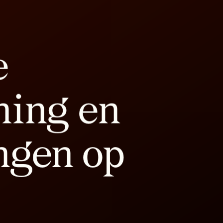
e
ning en
ngen op