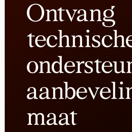
Ontvang
technisch
ondersteu
aanbeveli
maat