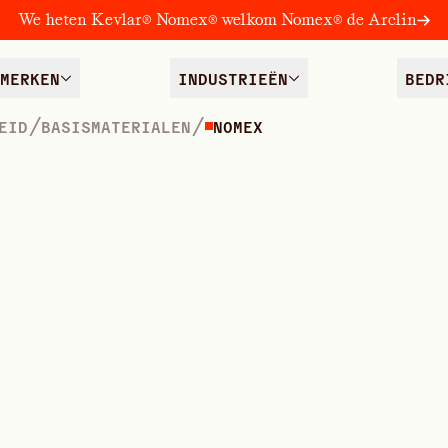
We heten Kevlar® Nomex® welkom Nomex® de Arclin
MERKEN
INDUSTRIEËN
BEDR
/
/
EID
BASISMATERIALEN
NOMEX