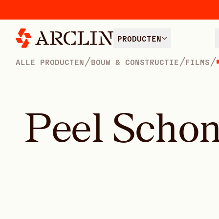
PRODUCTEN
/
/
/
ALLE PRODUCTEN
BOUW & CONSTRUCTIE
FILMS
P
e
e
l
S
c
h
o