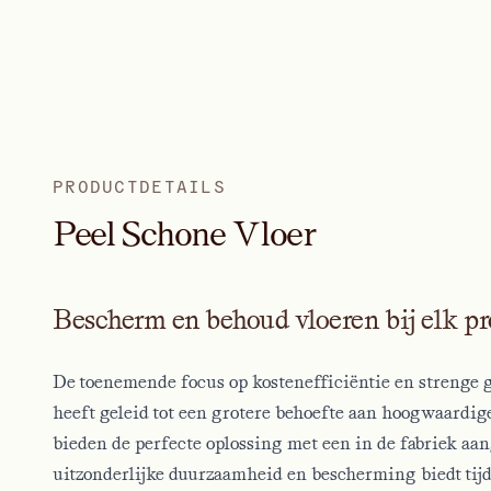
PRODUCTDETAILS
P
e
e
l
S
c
h
o
n
e
V
l
o
e
r
Bescherm en behoud vloeren bij elk pr
De toenemende focus op kostenefficiëntie en strenge 
heeft geleid tot een grotere behoefte aan hoogwaardig
bieden de perfecte oplossing met een in de fabriek aan
uitzonderlijke duurzaamheid en bescherming biedt tijd