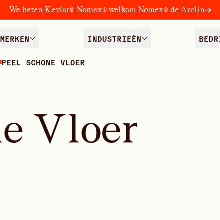
We heten Kevlar® Nomex® welkom Nomex® de Arclin
MERKEN
INDUSTRIEËN
BEDR
PEEL SCHONE VLOER
n
e
V
l
o
e
r