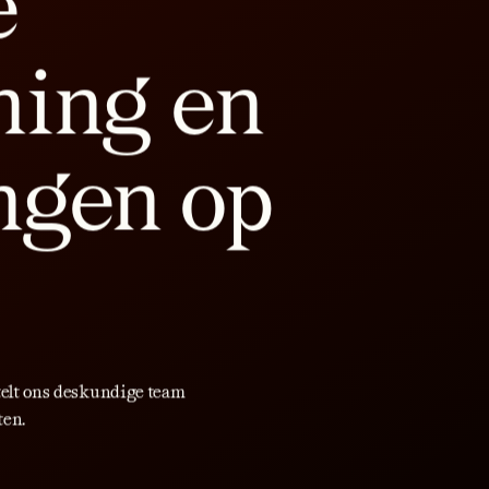
e
ning en
ngen op
telt ons deskundige team
ten.