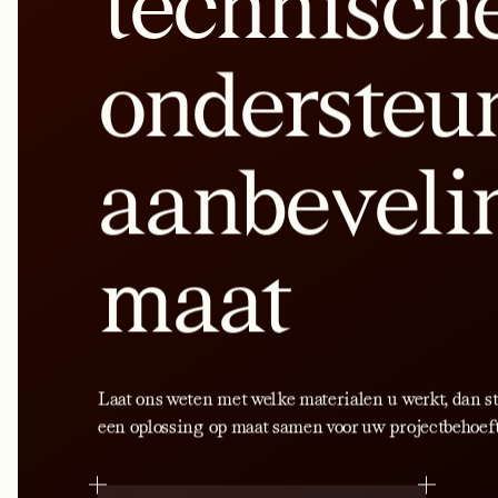
technisch
ondersteu
aanbeveli
maat
Laat ons weten met welke materialen u werkt, dan s
een oplossing op maat samen voor uw projectbehoef