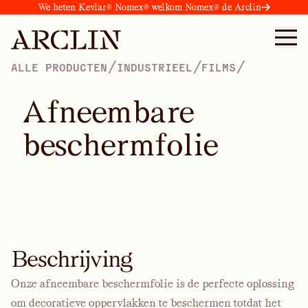
We heten Kevlar® Nomex® welkom Nomex® de Arclin
/
/
/
ALLE PRODUCTEN
INDUSTRIEEL
FILMS
A
f
n
e
e
m
b
a
r
e
b
e
s
c
h
e
r
m
f
o
l
i
e
Beschrijving
Onze afneembare beschermfolie is de perfecte oplossing
om decoratieve oppervlakken te beschermen totdat het