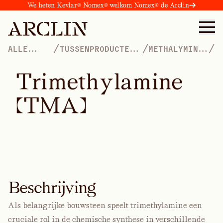
We heten Kevlar® Nomex® welkom Nomex® de Arclin
/
/
/
ALLE
TUSSENPRODUCTEN
METHALYMINE-
PRODUCTEN
EN ADDITIEVEN
PRODUCTEN
T
r
i
m
e
t
h
y
l
a
m
i
n
e
(
T
M
A
)
Beschrijving
Als belangrijke bouwsteen speelt trimethylamine een
cruciale rol in de chemische synthese in verschillende