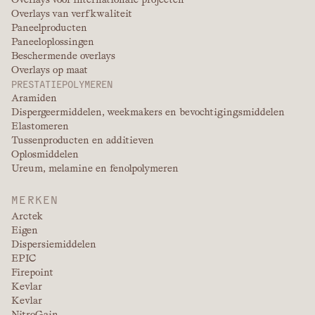
Overlays van verfkwaliteit
Paneelproducten
Paneeloplossingen
Beschermende overlays
Overlays op maat
PRESTATIEPOLYMEREN
Aramiden
Dispergeermiddelen, weekmakers en bevochtigingsmiddelen
Elastomeren
Tussenproducten en additieven
Oplosmiddelen
Ureum, melamine en fenolpolymeren
MERKEN
Arctek
Eigen
Dispersiemiddelen
EPIC
Firepoint
Kevlar
Kevlar
NitroGain