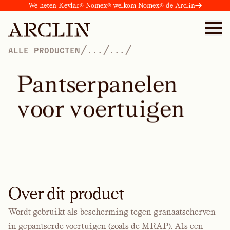
We heten Kevlar® Nomex® welkom Nomex® de Arclin
/
/
/
ALLE PRODUCTEN
...
...
P
a
n
t
s
e
r
p
a
n
e
l
e
n
v
o
o
r
v
o
e
r
t
u
i
g
e
n
Over dit product
Wordt gebruikt als bescherming tegen granaatscherven
in gepantserde voertuigen (zoals de MRAP). Als een