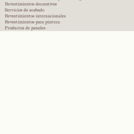
Revestimientos decorativos
Servicios de acabado
Revestimientos internacionales
Revestimientos para pintura
Productos de paneles
Soluciones de paneles
Revestimientos protectores
Revestimientos de ingeniería especializados
POLÍMEROS DE ALTO RENDIMIENTO
Aramidas
Dispersantes, plastificantes y agentes humectantes
Elastómeros
Intermedios y aditivos
Disolventes
Urea, melamina y polímeros fenólicos
MARCAS
Arctek
Cautivo
Dispersantes
EPIC
Firepoint