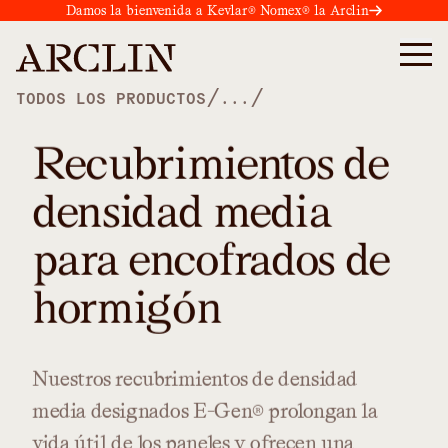
Damos la bienvenida a Kevlar® Nomex® la Arclin
/
/
TODOS LOS PRODUCTOS
...
Recubrimientos de
densidad media
para encofrados de
hormigón
Nuestros
recubrimientos
de
densidad
media
designados
E-Gen®
prolongan
la
vida
útil
de
los
paneles
y
ofrecen
una