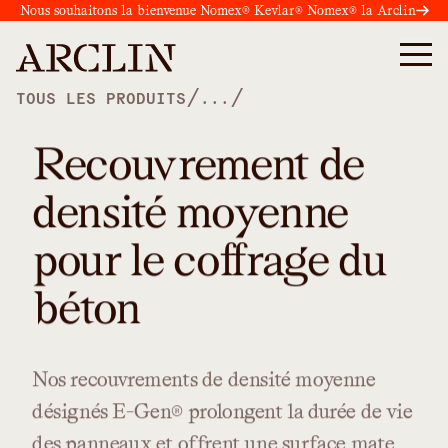
Nous souhaitons la bienvenue Nomex® Kevlar® Nomex® la Arclin
/
/
TOUS LES PRODUITS
...
Recouvrement de
densité moyenne
pour le coffrage du
béton
Nos
recouvrements
de
densité
moyenne
désignés
E-Gen®
prolongent
la
durée
de
vie
des
panneaux
et
offrent
une
surface
mate