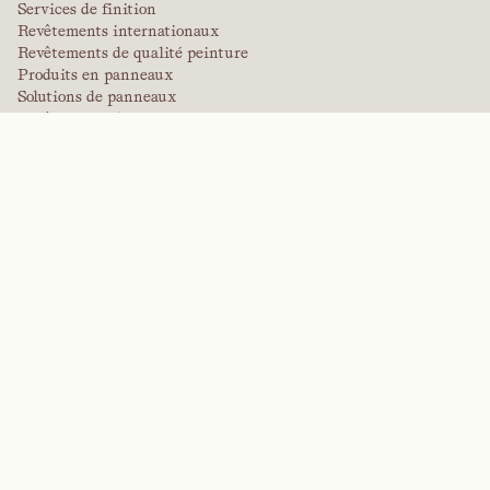
Services de finition
Revêtements internationaux
Revêtements de qualité peinture
Produits en panneaux
Solutions de panneaux
Revêtements de protection
Revêtements techniques spécialisés
POLYMÈRES DE PERFORMANCE
Aramides
Dispersants, plastifiants et agents mouillants
Élastomères
Produits intermédiaires et additifs
Solvants
Urée, mélamine et polymères phénoliques
MARQUES
Arctek
Captive
Dispersants
EPIC
Firepoint
Kevlar