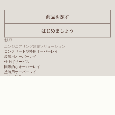
商品を探す
はじめましょう
製品
エンジニアリング建築ソリューション
コンクリート型枠用オーバーレイ
装飾用オーバーレイ
仕上げサービス
国際的なオーバーレイ
塗装用オーバーレイ
パネル製品
パネルソリューション
保護用オーバーレイ
特殊設計オーバーレイ
高性能ポリマー
アラミド
分散剤、可塑剤、および湿潤剤
エラストマー