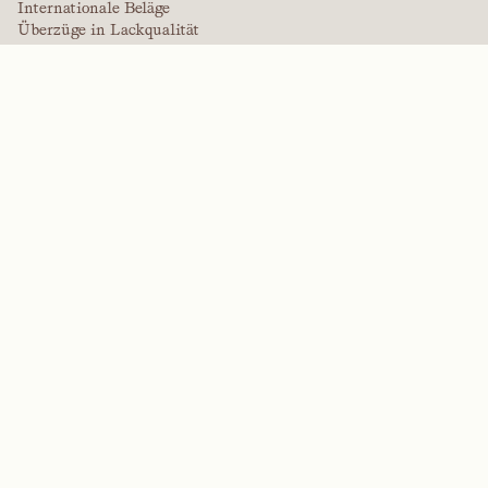
Internationale Beläge
Überzüge in Lackqualität
Plattenprodukte
Plattenlösungen
Schutzbeschichtungen
Spezialüberzüge
HOCHLEISTUNGSPOLYMERE
Aramide
Dispergiermittel, Weichmacher und Netzmittel
Elastomere
Zwischenprodukte und Additive
Lösungsmittel
Harnstoff, Melamin und Phenolpolymere
MARKEN
Arctek
Eingeschränkt
Dispergiermittel
EPIC
Firepoint
Kevlar
Kevlar