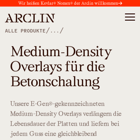
Wir heißen Kevlar® Nomex® der Arclin willkommen
/
/
ALLE PRODUKTE
...
Medium-Density
Overlays für die
Betonschalung
Unsere
E-Gen®-gekennzeichneten
Medium-Density
Overlays
verlängern
die
Lebensdauer
der
Platten
und
liefern
bei
jedem
Guss
eine
gleichbleibend