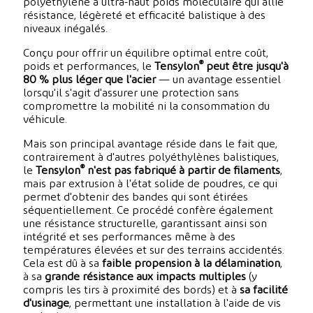
polyéthylène à ultra-haut poids moléculaire qui allie
résistance, légèreté et efficacité balistique à des
niveaux inégalés.
Conçu pour offrir un équilibre optimal entre coût,
®
poids et performances, le
Tensylon
peut être jusqu'à
80 % plus léger que l'acier
— un avantage essentiel
lorsqu'il s'agit d'assurer une protection sans
compromettre la mobilité ni la consommation du
véhicule.
Mais son principal avantage réside dans le fait que,
contrairement à d'autres polyéthylènes balistiques,
®
le
Tensylon
n'est pas fabriqué à partir de filaments
,
mais par extrusion à l'état solide de poudres, ce qui
permet d'obtenir des bandes qui sont étirées
séquentiellement. Ce procédé confère également
une résistance structurelle, garantissant ainsi son
intégrité et ses performances même à des
températures élevées et sur des terrains accidentés.
Cela est dû à sa
faible propension à la délamination
,
à sa
grande résistance aux impacts multiples
(y
compris les tirs à proximité des bords) et à
sa facilité
d'usinage
, permettant une installation à l'aide de vis