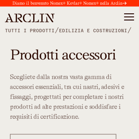
Diamo il benvenuto Nomex® Kevlar® Nomex® nella Arclin
/
/
TUTTI I PRODOTTI
EDILIZIA E COSTRUZIONI
Prodotti accessori
Scegliete
dalla
nostra
vasta
gamma
di
accessori
essenziali,
tra
cui
nastri,
adesivi
e
fissaggi,
progettati
per
completare
i
nostri
prodotti
ad
alte
prestazioni
e
soddisfare
i
requisiti
di
certificazione.