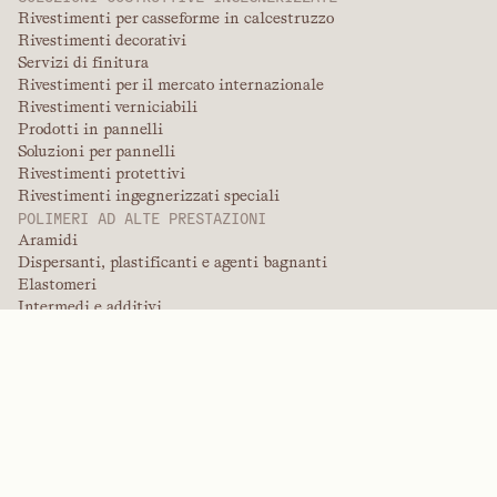
Rivestimenti per casseforme in calcestruzzo
Rivestimenti decorativi
Servizi di finitura
Rivestimenti per il mercato internazionale
Rivestimenti verniciabili
Prodotti in pannelli
Soluzioni per pannelli
Rivestimenti protettivi
Rivestimenti ingegnerizzati speciali
POLIMERI AD ALTE PRESTAZIONI
Aramidi
Dispersanti, plastificanti e agenti bagnanti
Elastomeri
Intermedi e additivi
Solventi
Urea, melamina e polimeri fenolici
MARCHE
Arctek
Captive
Dispersanti
EPIC