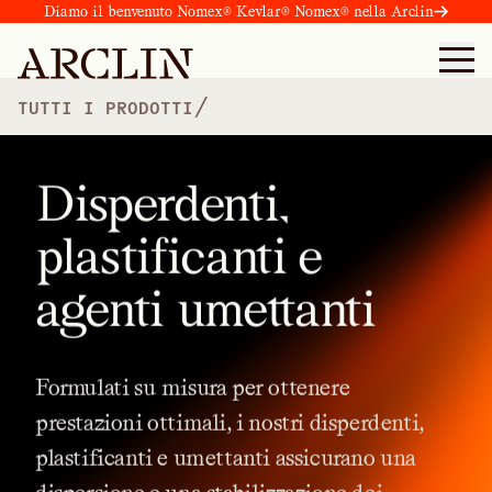
Diamo il benvenuto Nomex® Kevlar® Nomex® nella Arclin
/
TUTTI I PRODOTTI
Disperdenti,
plastificanti e
agenti umettanti
Formulati
su
misura
per
ottenere
prestazioni
ottimali,
i
nostri
disperdenti,
plastificanti
e
umettanti
assicurano
una