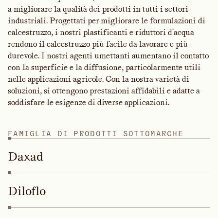
a migliorare la qualità dei prodotti in tutti i settori
industriali. Progettati per migliorare le formulazioni di
calcestruzzo, i nostri plastificanti e riduttori d'acqua
rendono il calcestruzzo più facile da lavorare e più
durevole. I nostri agenti umettanti aumentano il contatto
con la superficie e la diffusione, particolarmente utili
nelle applicazioni agricole. Con la nostra varietà di
soluzioni, si ottengono prestazioni affidabili e adatte a
soddisfare le esigenze di diverse applicazioni.
F
A
M
I
G
L
I
A
D
I
P
R
O
D
O
T
T
I
S
O
T
T
O
M
A
R
C
H
E
Daxad
Diloflo