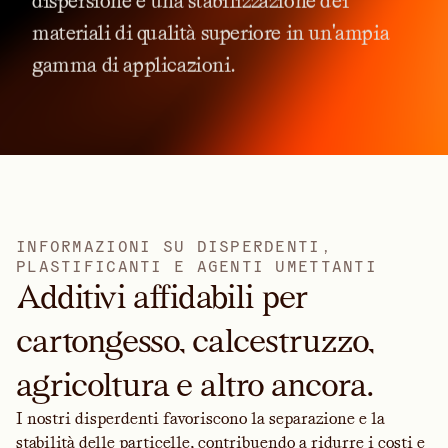
dispersione
e
una
stabilizzazione
dei
materiali
di
qualità
superiore
in
un'ampia
gamma
di
applicazioni.
I
N
F
O
R
M
A
Z
I
O
N
I
S
U
D
I
S
P
E
R
D
E
N
T
I
,
P
L
A
S
T
I
F
I
C
A
N
T
I
E
A
G
E
N
T
I
U
M
E
T
T
A
N
T
I
Additivi affidabili per
cartongesso, calcestruzzo,
agricoltura e altro ancora.
I nostri disperdenti favoriscono la separazione e la
stabilità delle particelle, contribuendo a ridurre i costi e