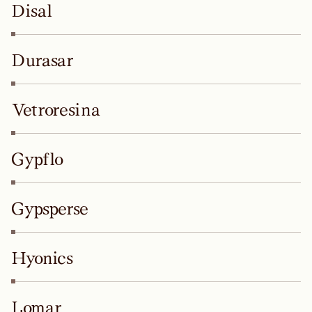
Disal
Durasar
Vetroresina
Gypflo
Gypsperse
Hyonics
Lomar