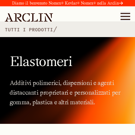
Diamo il benvenuto Nomex® Kevlar® Nomex® nella Arclin
/
TUTTI I PRODOTTI
Elastomeri
Additivi
polimerici,
dispersioni
e
agenti
distaccanti
proprietari
e
personalizzati
per
gomma,
plastica
e
altri
materiali.