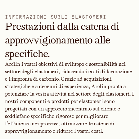
I
N
F
O
R
M
A
Z
I
O
N
I
S
U
G
L
I
E
L
A
S
T
O
M
E
R
I
Prestazioni dalla catena di
approvvigionamento alle
specifiche.
Arclin i vostri obiettivi di sviluppo e sostenibilità nel
settore degli elastomeri, riducendo i costi di lavorazione
e l'impronta di carbonio. Grazie ad acquisizioni
strategiche e a decenni di esperienza, Arclin pronta a
potenziare la vostra attività nel settore degli elastomeri. I
nostri componenti e prodotti per elastomeri sono
progettati con un approccio incentrato sul cliente e
soddisfano specifiche rigorose per migliorare
l'efficienza dei processi, ottimizzare le catene di
approvvigionamento e ridurre i vostri costi.