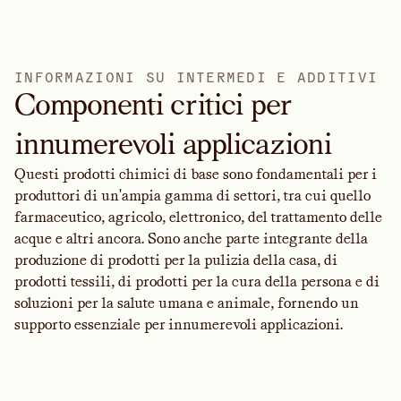
I
N
F
O
R
M
A
Z
I
O
N
I
S
U
I
N
T
E
R
M
E
D
I
E
A
D
D
I
T
I
V
I
Componenti critici per
innumerevoli applicazioni
Questi prodotti chimici di base sono fondamentali per i
produttori di un'ampia gamma di settori, tra cui quello
farmaceutico, agricolo, elettronico, del trattamento delle
acque e altri ancora. Sono anche parte integrante della
produzione di prodotti per la pulizia della casa, di
prodotti tessili, di prodotti per la cura della persona e di
soluzioni per la salute umana e animale, fornendo un
supporto essenziale per innumerevoli applicazioni.