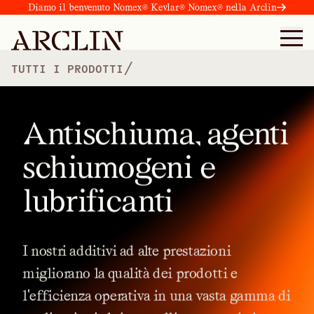
Diamo il benvenuto Nomex® Kevlar® Nomex® nella Arclin
/
TUTTI I PRODOTTI
Antischiuma, agenti
schiumogeni e
lubrificanti
I
nostri
additivi
ad
alte
prestazioni
migliorano
la
qualità
dei
prodotti
e
l'efficienza
operativa
in
una
vasta
gamma
di