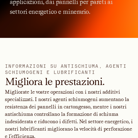
applicazioni,
dai
pannelli
per
pareti
ai
settori
energetico
e
minerario.
I
N
F
O
R
M
A
Z
I
O
N
I
S
U
A
N
T
I
S
C
H
I
U
M
A
,
A
G
E
N
T
I
S
C
H
I
U
M
O
G
E
N
I
E
L
U
B
R
I
F
I
C
A
N
T
I
Migliora le prestazioni.
Migliorate le vostre operazioni con i nostri additivi
specializzati. I nostri agenti schiumogeni aumentano la
resistenza dei pannelli in cartongesso, mentre i nostri
antischiuma controllano la formazione di schiuma
indesiderata e riducono i difetti. Nel settore energetico, i
nostri lubrificanti migliorano la velocità di perforazione
e l'efficienza.