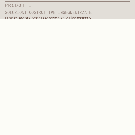
PRODOTTI
SOLUZIONI COSTRUTTIVE INGEGNERIZZATE
Rivestimenti per casseforme in calcestruzzo
Rivestimenti decorativi
Servizi di finitura
Rivestimenti per il mercato internazionale
Rivestimenti verniciabili
Prodotti in pannelli
Soluzioni per pannelli
Rivestimenti protettivi
Rivestimenti ingegnerizzati speciali
POLIMERI AD ALTE PRESTAZIONI
Aramidi
Dispersanti, plastificanti e agenti bagnanti
Elastomeri
Intermedi e additivi
Solventi
Urea, melamina e polimeri fenolici
MARCHE
Arctek
Captive