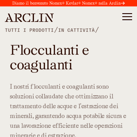
Diamo il benvenuto Nomex® Kevlar® Nomex® nella Arclin
/
/
TUTTI I PRODOTTI
IN CATTIVITÀ
Flocculanti e
coagulanti
I
nostri
flocculanti
e
coagulanti
sono
soluzioni
collaudate
che
ottimizzano
il
trattamento
delle
acque
e
l'estrazione
dei
minerali,
garantendo
acqua
potabile
sicura
e
una
lavorazione
efficiente
nelle
operazioni
minerarie
e
di
estrazione.