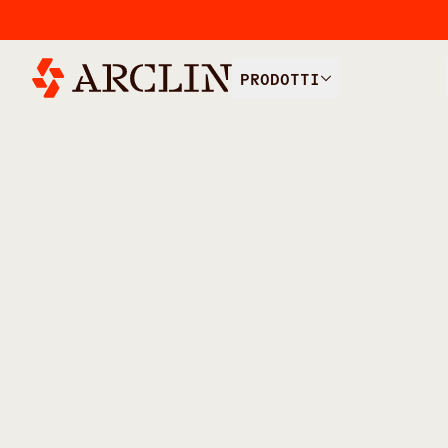
PRODOTTI
/
TUTTI I
SOVRAPPOSIZIONI PER LA FO
PRODOTTI
CALCESTRUZZO
Sovrapposi
alcaline pe
del calcest