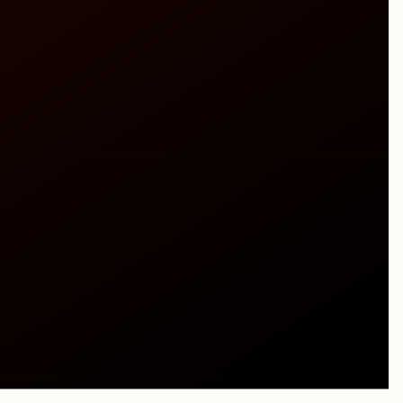
caline per la
truzzo