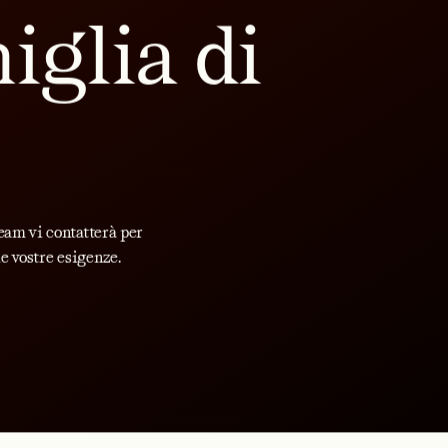
PRODOTTI INDIVIDUALI
oni altamente al
tura del calces