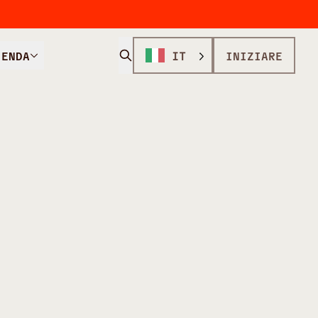
IENDA
IT
INIZIARE
NTE ALCALINE PER LA FORMATURA DEL
te
a