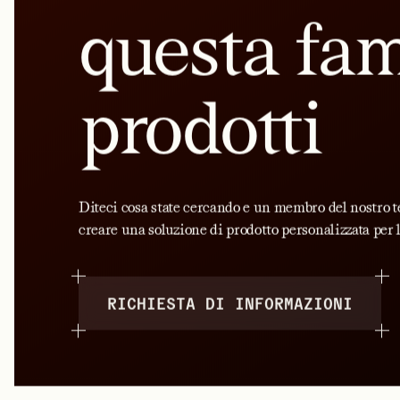
Sovrapposizi
forma
2600