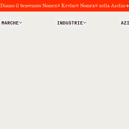
Diamo il benvenuto Nomex® Kevlar® Nomex® nella Arclin
MARCHE
INDUSTRIE
AZ
/
RMATURA DEL
SOVRAPPOSIZIONI ALTAME
CALCESTRUZZO
zioni altamen
r la formatur
ruzzo