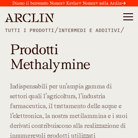
Diamo il benvenuto Nomex® Kevlar® Nomex® nella Arclin
/
/
TUTTI I PRODOTTI
INTERMEDI E ADDITIVI
Prodotti
Methalymine
Indispensabili
per
un’ampia
gamma
di
settori
quali
l’agricoltura,
l’industria
farmaceutica,
il
trattamento
delle
acque
e
l’elettronica,
la
nostra
metilammina
e
i
suoi
derivati
contribuiscono
alla
realizzazione
di
innumerevoli
prodotti
utilizzati