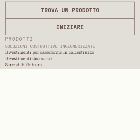
TROVA UN PRODOTTO
INIZIARE
PRODOTTI
SOLUZIONI COSTRUTTIVE INGEGNERIZZATE
Rivestimenti per casseforme in calcestruzzo
Rivestimenti decorativi
Servizi di finitura
Rivestimenti per il mercato internazionale
Rivestimenti verniciabili
Prodotti in pannelli
Soluzioni per pannelli
Rivestimenti protettivi
Rivestimenti ingegnerizzati speciali
POLIMERI AD ALTE PRESTAZIONI
Aramidi
Dispersanti, plastificanti e agenti bagnanti
Elastomeri
Intermedi e additivi
Solventi