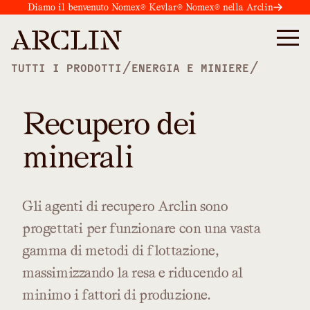
Diamo il benvenuto Nomex® Kevlar® Nomex® nella Arclin
/
/
TUTTI I PRODOTTI
ENERGIA E MINIERE
Recupero dei
minerali
Gli
agenti
di
recupero
Arclin
sono
progettati
per
funzionare
con
una
vasta
gamma
di
metodi
di
flottazione,
massimizzando
la
resa
e
riducendo
al
minimo
i
fattori
di
produzione.