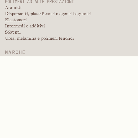
POLIMERI AD ALTE PRESTAZIONI
Aramidi
Dispersanti, plastificanti e agenti bagnanti
Elastomeri
Intermedi e additivi
Solventi
Urea, melamina e polimeri fenolici
MARCHE
Arctek
Captive
Dispersanti
EPIC
Firepoint
Kevlar
Kevlar
NitroGain
Nomex
Tensylon
Sistemi di lavorazione su misura
INDUSTRIE