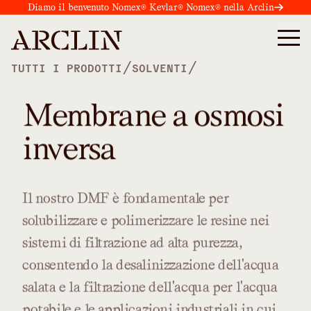
Diamo il benvenuto Nomex® Kevlar® Nomex® nella Arclin
/
/
TUTTI I PRODOTTI
SOLVENTI
Membrane a osmosi
inversa
Il
nostro
DMF
è
fondamentale
per
solubilizzare
e
polimerizzare
le
resine
nei
sistemi
di
filtrazione
ad
alta
purezza,
consentendo
la
desalinizzazione
dell'acqua
salata
e
la
filtrazione
dell'acqua
per
l'acqua
potabile
e
le
applicazioni
industriali
in
cui