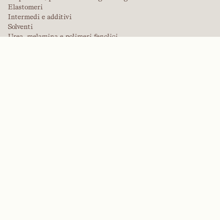
Elastomeri
Intermedi e additivi
Solventi
Urea, melamina e polimeri fenolici
MARCHE
Arctek
Captive
Dispersanti
EPIC
Firepoint
Kevlar
Kevlar
NitroGain
Nomex
Tensylon
Sistemi di lavorazione su misura
INDUSTRIE
Agricoltura
Edilizia e costruzioni