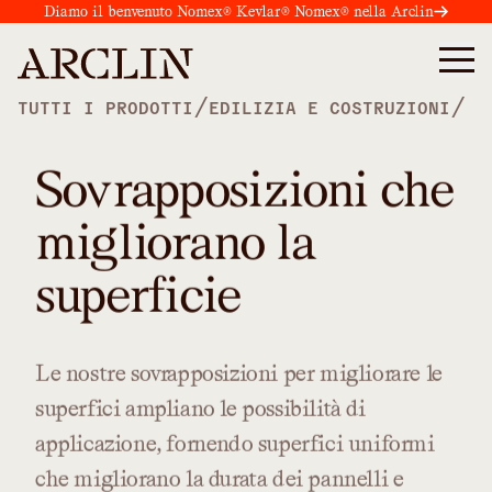
Diamo il benvenuto Nomex® Kevlar® Nomex® nella Arclin
/
/
TUTTI I PRODOTTI
EDILIZIA E COSTRUZIONI
Sovrapposizioni che
migliorano la
superficie
Le
nostre
sovrapposizioni
per
migliorare
le
superfici
ampliano
le
possibilità
di
applicazione,
fornendo
superfici
uniformi
che
migliorano
la
durata
dei
pannelli
e