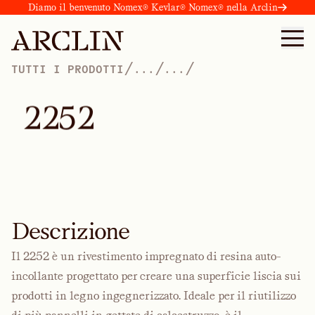
Diamo il benvenuto Nomex® Kevlar® Nomex® nella Arclin
/
/
/
TUTTI I PRODOTTI
...
...
2
2
5
2
Descrizione
Il 2252 è un rivestimento impregnato di resina auto-
incollante progettato per creare una superficie liscia sui
prodotti in legno ingegnerizzato. Ideale per il riutilizzo