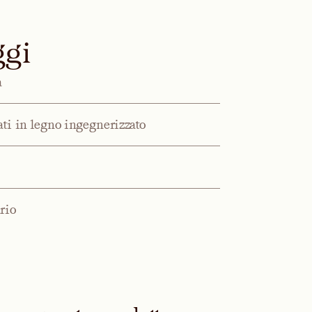
ggi
à
ati in legno ingegnerizzato
rio