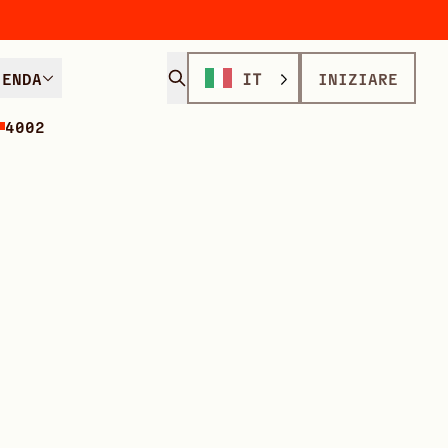
IENDA
IT
INIZIARE
4002