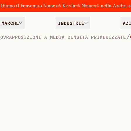
Diamo il benvenuto Nomex® Kevlar® Nomex® nella Arclin
MARCHE
INDUSTRIE
AZ
/
SOVRAPPOSIZIONI A MEDIA DENSITÀ PRIMERIZZATE