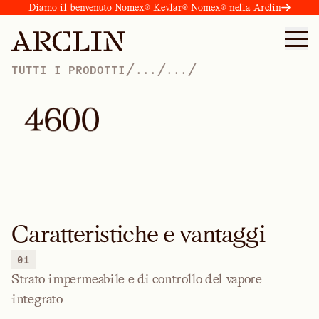
Diamo il benvenuto Nomex® Kevlar® Nomex® nella Arclin
/
/
/
TUTTI I PRODOTTI
...
...
4
6
0
0
Caratteristiche e vantaggi
01
Strato impermeabile e di controllo del vapore
integrato