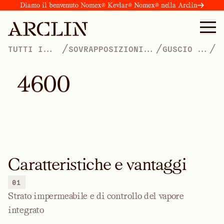
Diamo il benvenuto Nomex® Kevlar® Nomex® nella Arclin
/
/
/
TUTTI I
SOVRAPPOSIZIONI
GUSCIO A
PRODOTTI
PROTETTIVE
SECCO
4
6
0
0
Caratteristiche e vantaggi
01
Strato impermeabile e di controllo del vapore
integrato