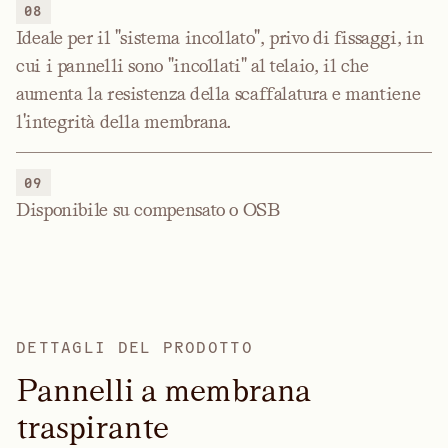
08
Ideale per il "sistema incollato", privo di fissaggi, in
cui i pannelli sono "incollati" al telaio, il che
aumenta la resistenza della scaffalatura e mantiene
l'integrità della membrana.
09
Disponibile su compensato o OSB
DETTAGLI DEL PRODOTTO
P
a
n
n
e
l
l
i
a
m
e
m
b
r
a
n
a
t
r
a
s
p
i
r
a
n
t
e