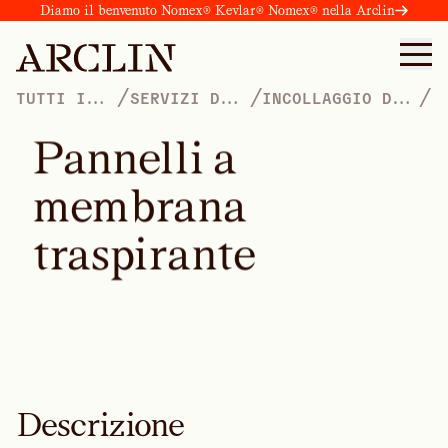
Diamo il benvenuto Nomex® Kevlar® Nomex® nella Arclin
/
/
/
TUTTI I
SERVIZI DI
INCOLLAGGIO DEL
PRODOTTI
FINITURA
MATERIALE
P
a
n
n
e
l
l
i
a
m
e
m
b
r
a
n
a
t
r
a
s
p
i
r
a
n
t
e
Descrizione