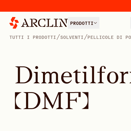
PRODOTTI
/
/
TUTTI I PRODOTTI
SOLVENTI
PELLICOLE DI P
D
i
m
e
t
i
l
f
o
r
(
D
M
F
)