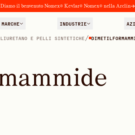
Diamo il benvenuto Nomex® Kevlar® Nomex® nella Arclin
MARCHE
INDUSTRIE
AZ
/
OLIURETANO E PELLI SINTETICHE
DIMETILFORMAMM
m
a
m
m
i
d
e