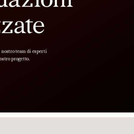
zzate
l nostro team di esperti
ostro progetto.