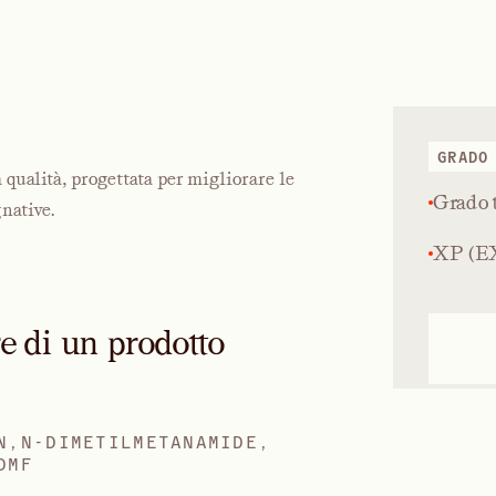
GRADO
ualità, progettata per migliorare le
Grado 
native.
XP (EX
re di un prodotto
N,N-DIMETILMETANAMIDE,
DMF