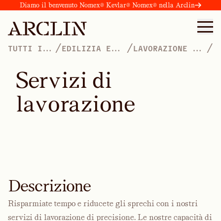
Diamo il benvenuto Nomex® Kevlar® Nomex® nella Arclin
/
/
/
TUTTI I
EDILIZIA E
LAVORAZIONE E
PRODOTTI
COSTRUZIONI
PROFILATURA
S
e
r
v
i
z
i
d
i
l
a
v
o
r
a
z
i
o
n
e
Descrizione
Risparmiate tempo e riducete gli sprechi con i nostri
servizi di lavorazione di precisione. Le nostre capacità di