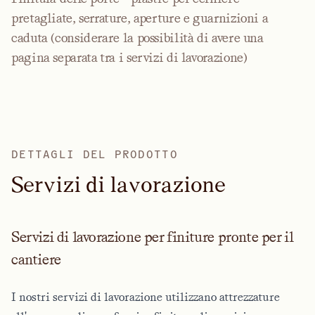
pretagliate, serrature, aperture e guarnizioni a
caduta (considerare la possibilità di avere una
pagina separata tra i servizi di lavorazione)
DETTAGLI DEL PRODOTTO
S
e
r
v
i
z
i
d
i
l
a
v
o
r
a
z
i
o
n
e
Servizi di lavorazione per finiture pronte per il
cantiere
I nostri servizi di lavorazione utilizzano attrezzature