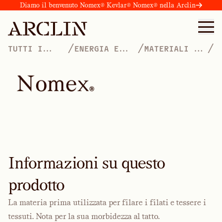
Diamo il benvenuto Nomex® Kevlar® Nomex® nella Arclin
/
/
/
TUTTI I
ENERGIA E
MATERIALI DI
PRODOTTI
MINIERE
BASE
N
o
m
e
x
®
Informazioni su questo
prodotto
La materia prima utilizzata per filare i filati e tessere i
tessuti. Nota per la sua morbidezza al tatto.