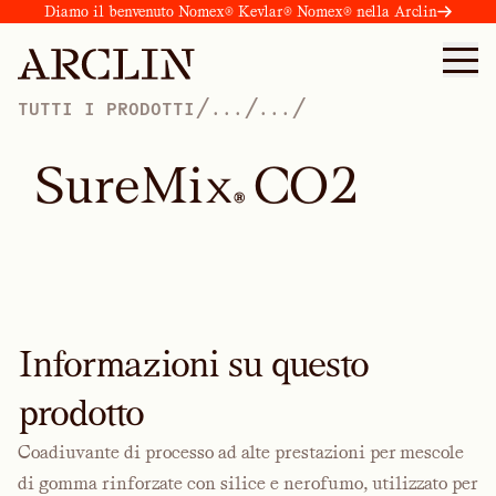
Diamo il benvenuto Nomex® Kevlar® Nomex® nella Arclin
/
/
/
TUTTI I PRODOTTI
...
...
S
u
r
e
M
i
x
C
O
2
®
Informazioni su questo
prodotto
Coadiuvante di processo ad alte prestazioni per mescole
di gomma rinforzate con silice e nerofumo, utilizzato per