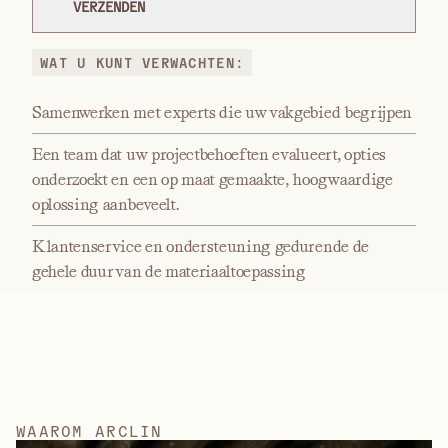
WAT U KUNT VERWACHTEN:
Samenwerken met experts die uw vakgebied begrijpen
Een team dat uw projectbehoeften evalueert, opties
onderzoekt en een op maat gemaakte, hoogwaardige
oplossing aanbeveelt.
Klantenservice en ondersteuning gedurende de
gehele duur van de materiaaltoepassing
W
A
A
R
O
M
A
R
C
L
I
N