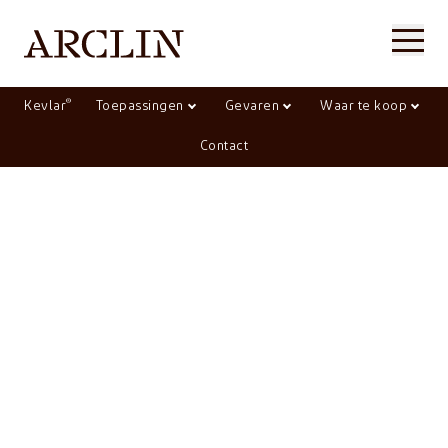
®
Kevlar
Toepassingen
Gevaren
Waar te koop
Contact