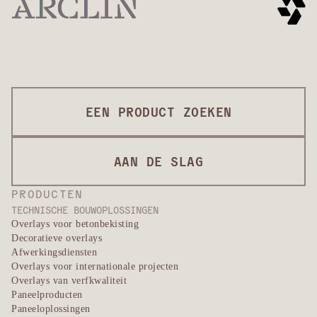
middelzware werkzaamheden
®
ONTDEK DE BESCHERMING VAN KEVLAR
→
®
ONTDEK KEVLAR
→
®
ONTDEK KEVLAR
BESCHERMING →
EEN PRODUCT ZOEKEN
AAN DE SLAG
PRODUCTEN
TECHNISCHE BOUWOPLOSSINGEN
Overlays voor betonbekisting
Decoratieve overlays
Afwerkingsdiensten
Overlays voor internationale projecten
Overlays van verfkwaliteit
Paneelproducten
Paneeloplossingen