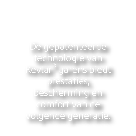
De gepatenteerde
technologie van
®
Kevlar
garens biedt
prestaties,
bescherming en
comfort van de
volgende generatie.