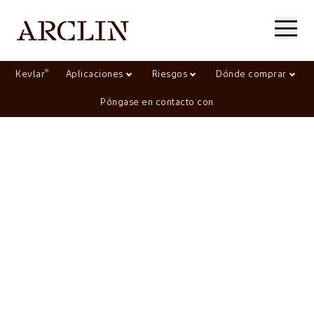
®
Kevlar
Aplicaciones
Riesgos
Dónde comprar
Póngase en contacto con