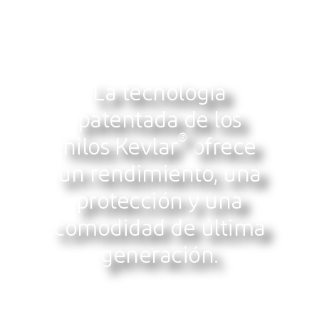
La tecnología
patentada de los
®
hilos Kevlar
ofrece
un rendimiento, una
protección y una
comodidad de última
generación.