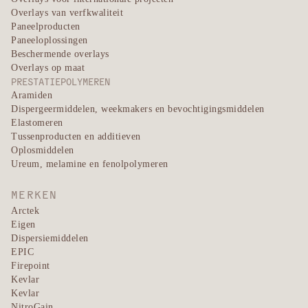
Overlays van verfkwaliteit
Paneelproducten
Paneeloplossingen
Beschermende overlays
Overlays op maat
PRESTATIEPOLYMEREN
Aramiden
Dispergeermiddelen, weekmakers en bevochtigingsmiddelen
Elastomeren
Tussenproducten en additieven
Oplosmiddelen
Ureum, melamine en fenolpolymeren
MERKEN
Arctek
Eigen
Dispersiemiddelen
EPIC
Firepoint
Kevlar
Kevlar
NitroGain