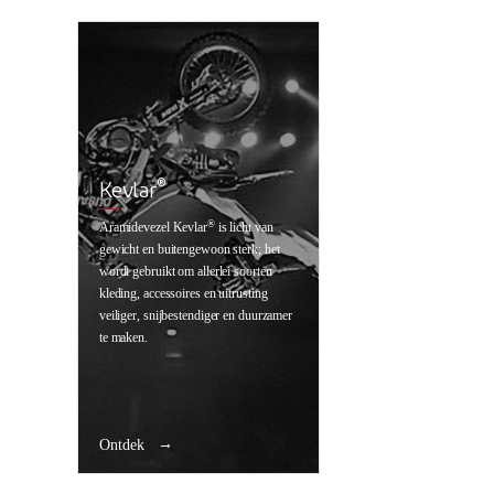
®
Kevlar
®
Aramidevezel Kevlar
is licht van
gewicht en buitengewoon sterk; het
wordt gebruikt om allerlei soorten
kleding, accessoires en uitrusting
veiliger, snijbestendiger en duurzamer
te maken.
Ontdek